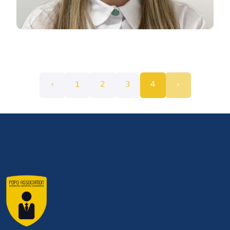
‹
1
2
3
4
›