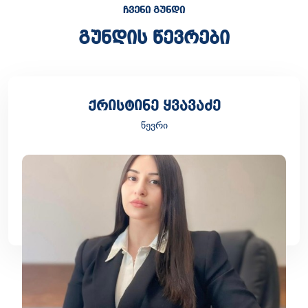
ᲩᲕᲔᲜᲘ ᲒᲣᲜᲓᲘ
გუნდის წევრები
ქრისტინე ყვავაძე
წევრი