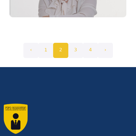
‹
1
2
3
4
›